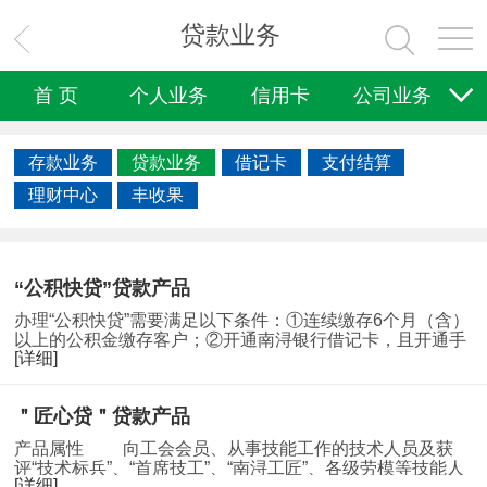
贷款业务
董事长致辞
企业文化
发展历程
荣誉奖项
机构网点
联系我们
与投资者关系
首 页
个人业务
信用卡
公司业务
国际业务
理财业务
电子银行
普惠金融
本行介绍
存款业务
贷款业务
借记卡
支付结算
文明创建
关于我们
诚聘英才
理财中心
丰收果
“公积快贷”贷款产品
办理“公积快贷”需要满足以下条件：①连续缴存6个月（含）
以上的公积金缴存客户；②开通南浔银行借记卡，且开通手
[详细]
机银行的客户。贷款期限分一年期和三年期贷款利率按实际
使用天数按日计息，月利率最低仅需4 35‰…
＂匠心贷＂贷款产品
产品属性 向工会会员、从事技能工作的技术人员及获
评“技术标兵”、“首席技工”、“南浔工匠”、各级劳模等技能人
[详细]