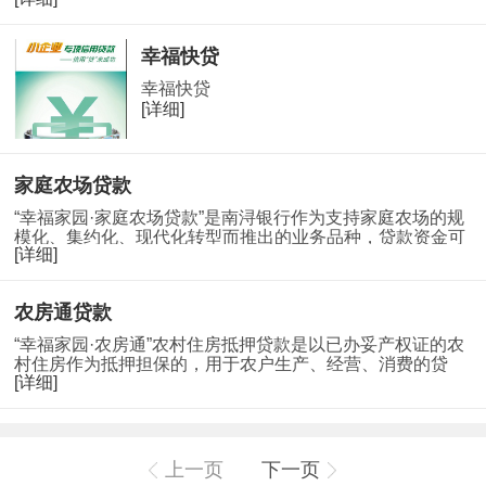
才发放的用于生产经营和生活消费的个人贷款。产品对象劳
模贷：向取得各级劳模称号的人员发放…
幸福快贷
幸福快贷
[详细]
家庭农场贷款
“幸福家园·家庭农场贷款”是南浔银行作为支持家庭农场的规
模化、集约化、现代化转型而推出的业务品种，贷款资金可
[详细]
用于家庭农场的生产经营、设备购置、基础设施建设等用
途。面向群体经工商部门注册登记，依法合规…
农房通贷款
“幸福家园·农房通”农村住房抵押贷款是以已办妥产权证的农
村住房作为抵押担保的，用于农户生产、经营、消费的贷
[详细]
款。面向群体符合本行信贷准入条件，已办妥产权证的有农
业生产经营或消费用途的农户。产品特色1 抵…
上一页
下一页