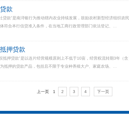
社贷款
作社贷款”是南浔银行为推动辖内农业持续发展，鼓励农村新型经济组织农
群体符合本行信贷准入条件，在当地工商行政管理部门依法登记、…
权抵押贷款
营权抵押贷款”是以连片经营规模原则上不低于10亩，经营权流转期3年（
权为抵押的贷款产品，包括且不限于专业种养殖大户、家庭农场、…
上一页
1
2
3
4
下一页