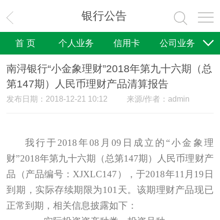
银行公告
首 页
个人业务
信用卡
公司业务
国际业务
理财业务
电子银行
普惠金融
南浔银行“小金象理财”2018年第九十六期（总
第147期）人民币理财产品清算报告
文明创建
关于我们
诚聘英才
发布日期：2018-12-21 10:12
来源/作者：admin
我行于
2018
年
08
月
09
日成立的“小金象理
财”
2018
年第九十六期（总第
147
期）人民币理财产
品（产品编号：
XJXLC147
），于
2018
年
11
月
19
日
到期，实际存续期限为
101
天。该期理财产品现已
正常到期，相关信息披露如下：