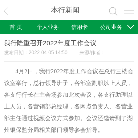
本行新闻
首 页
个人业务
信用卡
公司业务
国际业务
理财业务
电子银行
普惠金融
我行隆重召开2022年度工作会议
发布日期：2022-04-05 14:50
来源/作者：
文明创建
关于我们
诚聘英才
4
月2日，我行2022年度工作会议在总行三楼会
议室举行，总行领导班子，各部室副职以上人员，
各支行行长在主会场参加此次会议，各支行助理以
上人员，各营销部总经理，各网点负责人、各营业
部主任通过视频会议方式参加。会议还邀请到了湖
州银保监分局相关部门领导参会指导。